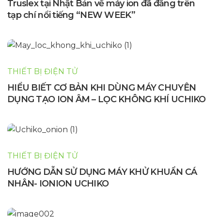
Truslex tại Nhật Bản về máy ion đã đăng trên
tạp chí nổi tiếng “NEW WEEK”
THIẾT BỊ ĐIỆN TỬ
HIỂU BIẾT CƠ BẢN KHI DÙNG MÁY CHUYÊN
DỤNG TẠO ION ÂM – LỌC KHÔNG KHÍ UCHIKO
THIẾT BỊ ĐIỆN TỬ
HƯỚNG DẪN SỬ DỤNG MÁY KHỬ KHUẨN CÁ
NHÂN- IONION UCHIKO