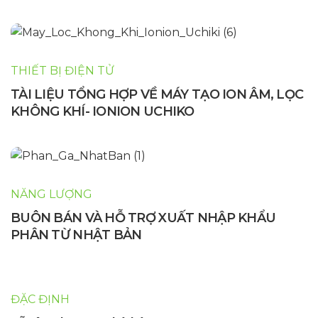
THIẾT BỊ ĐIỆN TỬ
TÀI LIỆU TỔNG HỢP VỀ MÁY TẠO ION ÂM, LỌC
KHÔNG KHÍ- IONION UCHIKO
NĂNG LƯỢNG
BUÔN BÁN VÀ HỖ TRỢ XUẤT NHẬP KHẨU
PHÂN TỪ NHẬT BẢN
ĐẶC ĐỊNH