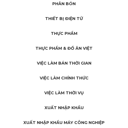
PHÂN BÓN
THIẾT BỊ ĐIỆN TỬ
THỰC PHẨM
THỰC PHẨM & ĐỒ ĂN VIỆT
VIỆC LÀM BÁN THỜI GIAN
VIỆC LÀM CHÍNH THỨC
VIỆC LÀM THỜI VỤ
XUẤT NHẬP KHẨU
XUẤT NHẬP KHẨU MÁY CÔNG NGHIỆP