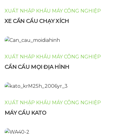
XUẤT NHẬP KHẨU MÁY CÔNG NGHIỆP
XE CẦN CẨU CHẠY XÍCH
XUẤT NHẬP KHẨU MÁY CÔNG NGHIỆP
CẦN CẨU MỌI ĐỊA HÌNH
XUẤT NHẬP KHẨU MÁY CÔNG NGHIỆP
MÁY CẨU KATO