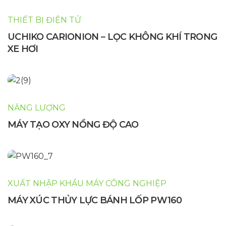
THIẾT BỊ ĐIỆN TỬ
UCHIKO CARIONION－LỌC KHÔNG KHÍ TRONG
XE HƠI
NĂNG LƯỢNG
MÁY TẠO OXY NỒNG ĐỘ CAO
XUẤT NHẬP KHẨU MÁY CÔNG NGHIỆP
MÁY XÚC THỦY LỰC BÁNH LỐP PW160