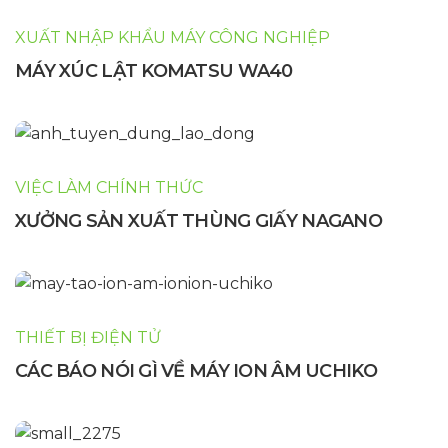
XUẤT NHẬP KHẨU MÁY CÔNG NGHIỆP
MÁY XÚC LẬT KOMATSU WA40
VIỆC LÀM CHÍNH THỨC
XƯỞNG SẢN XUẤT THÙNG GIẤY NAGANO
THIẾT BỊ ĐIỆN TỬ
CÁC BÁO NÓI GÌ VỀ MÁY ION ÂM UCHIKO