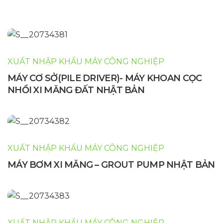
XUẤT NHẬP KHẨU MÁY CÔNG NGHIỆP
MÁY CƠ SỞ(PILE DRIVER)- MÁY KHOAN CỌC
NHỒI XI MĂNG ĐẤT NHẬT BẢN
XUẤT NHẬP KHẨU MÁY CÔNG NGHIỆP
MÁY BƠM XI MĂNG – GROUT PUMP NHẬT BẢN
XUẤT NHẬP KHẨU MÁY CÔNG NGHIỆP