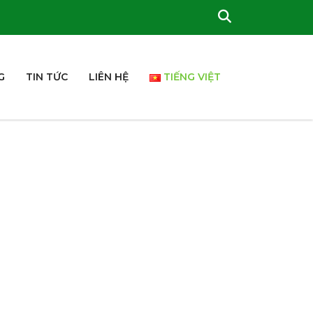
G
TIN TỨC
LIÊN HỆ
TIẾNG VIỆT