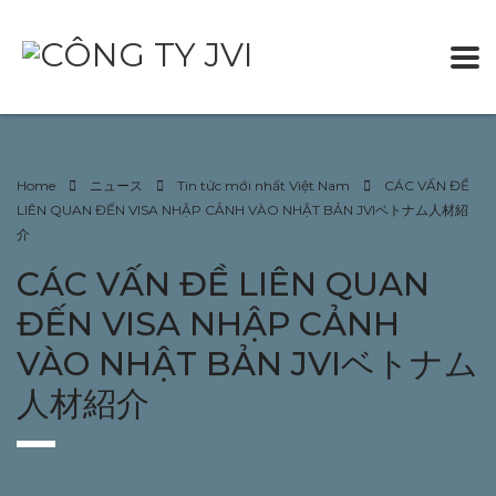
Home
ニュース
Tin tức mới nhất Việt Nam
CÁC VẤN ĐỀ
LIÊN QUAN ĐẾN VISA NHẬP CẢNH VÀO NHẬT BẢN JVIベトナム人材紹
介
CÁC VẤN ĐỀ LIÊN QUAN
ĐẾN VISA NHẬP CẢNH
VÀO NHẬT BẢN JVIベトナム
人材紹介