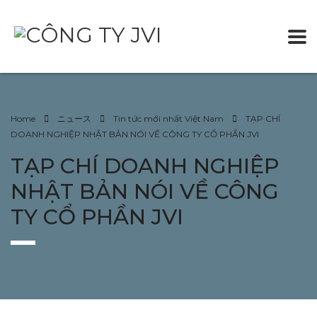
Home
ニュース
Tin tức mới nhất Việt Nam
TẠP CHÍ
DOANH NGHIỆP NHẬT BẢN NÓI VỀ CÔNG TY CỔ PHẦN JVI
TẠP CHÍ DOANH NGHIỆP
NHẬT BẢN NÓI VỀ CÔNG
TY CỔ PHẦN JVI