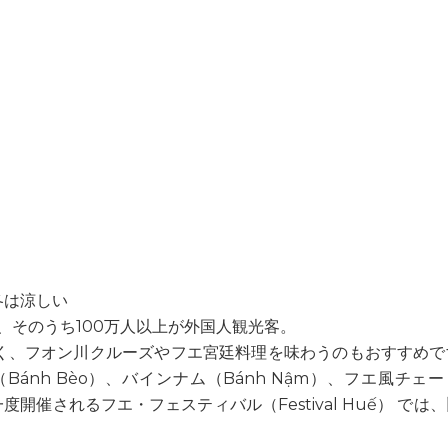
冬は涼しい
訪れ、そのうち100万人以上が外国人観光客。
く、フオン川クルーズやフエ宮廷料理を味わうのもおすすめで
Bánh Bèo）、バインナム（Bánh Nậm）、フエ風チェー
開催されるフエ・フェスティバル（Festival Huế） では