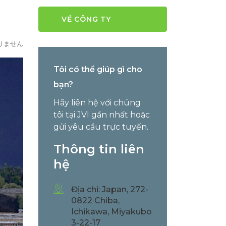
VỀ CÔNG TY
りません
Tôi có thể giúp gì cho
bạn?
Hãy liên hệ với chúng
tôi tại JVI gần nhất hoặc
gửi yêu cầu trực tuyến.
Thông tin liên
hệ
Địa chỉ: Japan, 272-
0822 Chiba,
Ichikawa, Miyakubo
3-22-17