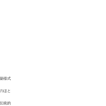
建築様式
）のほと
は伝統的