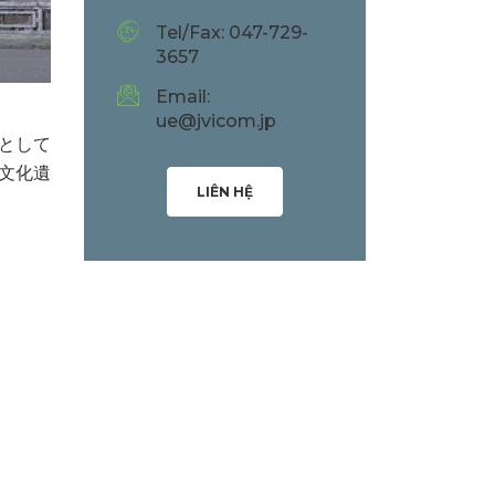
Tel/Fax: 047-729-
3657
Email:
ue@jvicom.jp
都として
文化遺
LIÊN HỆ