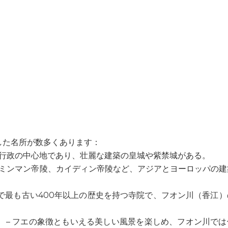
した名所が数多くあります：
治・行政の中心地であり、壮麗な建築の皇城や紫禁城がある。
陵、ミンマン帝陵、カイディン帝陵など、アジアとヨーロッパの
 – フエで最も古い400年以上の歴史を持つ寺院で、フオン川（香江
iền） – フエの象徴ともいえる美しい風景を楽しめ、フオン川で