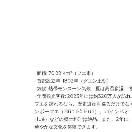
• 面積: 70.99 km²（フエ市）
• 首都設立年: 1802年（グエン王朝）
• 気候: 熱帯モンスーン気候、夏は高温多湿、
• 年間観光客数: 2023年には約320万人が
フエを訪れるなら、歴史遺産を巡るだけでな
ンボーフエ（Bún Bò Huế）、バインベオ（
Huế）などの郷土料理は絶品。また、2年に一度
華やかな文化を体験できます。