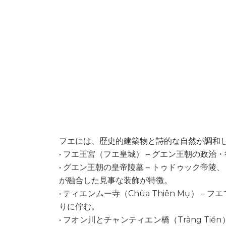
フエには、歴史的建築物と詩的な自然が調和
• フエ王宮（フエ皇城） – グエン王朝の政
• グエン王朝の皇帝陵墓 – トゥドゥック帝
が融合した見事な装飾が特徴。
• ティエンムー寺（Chùa Thiên Mụ）
りに佇む。
• フオン川とチャンティエン橋（Tràng T