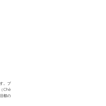
す。ブ
（Chè
、旧都の