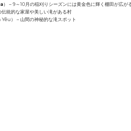
a
） – 9～10月の稲刈りシーズンには黄金色に輝く棚田が広が
族の伝統的な家屋や美しい滝がある村
nh Yêu） – 山間の神秘的な滝スポット