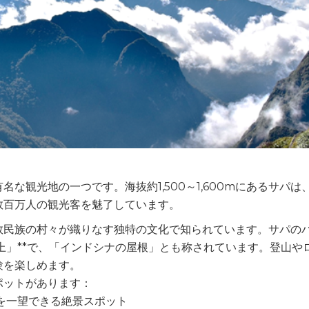
な観光地の一つです。海抜約1,500～1,600mにあるサパは
数百万人の観光客を魅了しています。
数民族の村々が織りなす独特の文化で知られています。サパの
ン頂上」**で、「インドシナの屋根」とも称されています。登山や
験を楽しめます。
ポットがあります：
街を一望できる絶景スポット