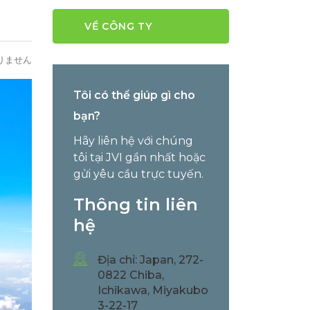
VỀ CÔNG TY
りません
Tôi có thể giúp gì cho
bạn?
Hãy liên hệ với chúng
tôi tại JVI gần nhất hoặc
gửi yêu cầu trực tuyến.
Thông tin liên
hệ
Địa chỉ: Japan, 272-
0822 Chiba,
Ichikawa, Miyakubo
3-22-17