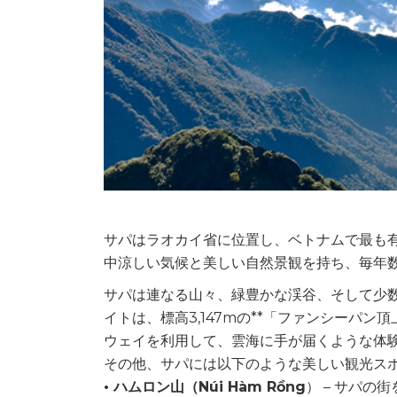
サパはラオカイ省に位置し、ベトナムで最も有名
中涼しい気候と美しい自然景観を持ち、毎年
サパは連なる山々、緑豊かな渓谷、そして少
イトは、標高3,147mの**「ファンシーパ
ウェイを利用して、雲海に手が届くような体
その他、サパには以下のような美しい観光ス
• ハムロン山（Núi Hàm Rồng
） – サパの