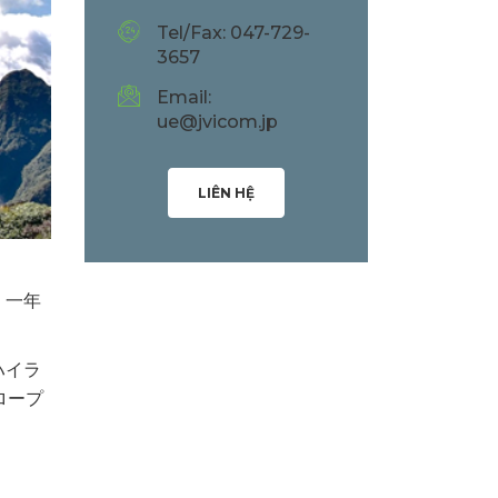
Tel/Fax: 047-729-
3657
Email:
ue@jvicom.jp
LIÊN HỆ
、一年
ハイラ
ロープ