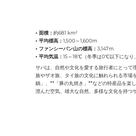
• 面積：
約681 km²
• 平均標高：
1,500～1,600m
• ファンシーパン山の標高：
3,147m
• 平均気温：
15～18℃（冬季は0℃以下にな
サパは、自然や文化を愛する旅行者にとって
族やザオ族、タイ族の文化に触れられる市場を訪
鍋」、**「豚の丸焼き」**などの特産品を楽
澄んだ空気、雄大な自然、多様な文化を持つ