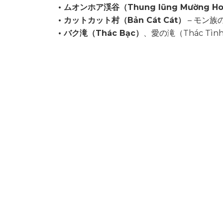
• ムオンホア渓谷（Thung lũng Mường Ho
• カットカット村（Bản Cát Cát）
– モン
• バク滝（Thác Bạc）
、愛の滝（Thác Tì