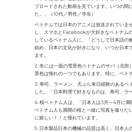
プロードされた動画を見ています。いつの間
た。」（10代／男性／学生）
ベトナムでは日本のアニメは放送されていま
し、スマホとFacebookが大好きなベト
しているベトナム人に、「どうして日本語の
始め、日本の文化が好きになり、いつか日本
ます。
2. 冬には一面の雪景色ベトナムのサパ（北
景色は憧れの一つでもあります。特に、ベト
3. 寿司、ラーメン、天ぷら来日経験のある
した。「日本料理で好きなものは、寿司、ラ
4. 桜ベトナム人は、「日本人は3月～4月
ベトナム人も満開の桜と一緒に写真を撮りた
に嬉しい！！と憧れています。
5. 日本製品日本の機械の品質は高く、日本