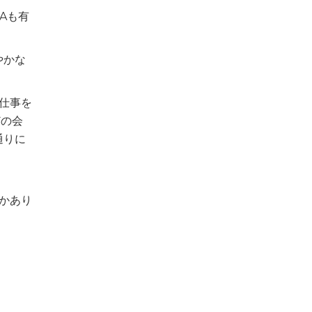
Aも有
やかな
仕事を
どの会
通りに
かあり