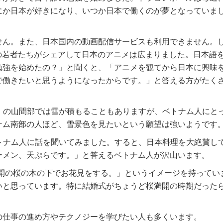
にか日本が好きになり、いつか日本で働くのが夢となっていま
せん。また、日本国内の動画配信サービスも利用できません。
ナムの若者たちがシェアして日本のアニメは広まりました。日本語
勉強を始めたの？」と聞くと、「アニメを観てから日本に興味
で働きたいと思うようになったからです。」と答える方がたく
部）の山間部では雪が積もることもありますが、ベトナム人にと
ナム南部の人ほど、雪景色を見たいという願望は強いようです
ベトナム人に話を聞いてみました。すると、日本料理を大絶賛し
ーメン、天ぷらです。」と答えるベトナム人が沢山います。
に満開の桜の木の下でお花見をする。」というイメージを持ってい
いと思っています。特に結婚式がちょうど桜満開の時期だった
人の仕事の進め方やテクノジーを学びたい人も多くいます。