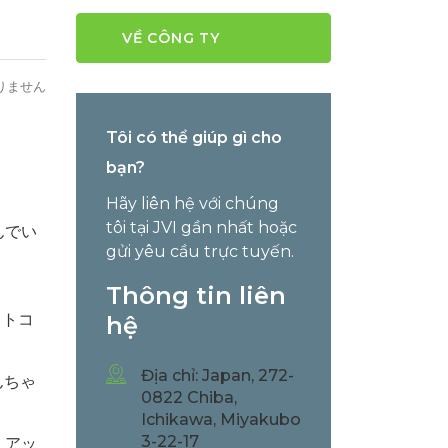
VỀ CÔNG TY
りません
Tôi có thể giúp gì cho
bạn?
Hãy liên hệ với chúng
tôi tại JVI gần nhất hoặc
んでい
gửi yêu cầu trực tuyến.
Thông tin liên
ットコ
hệ
Địa chỉ: Japan, 272-
んちゃ
0822 Chiba,
Ichikawa, Miyakubo
3-22-17
、アッ