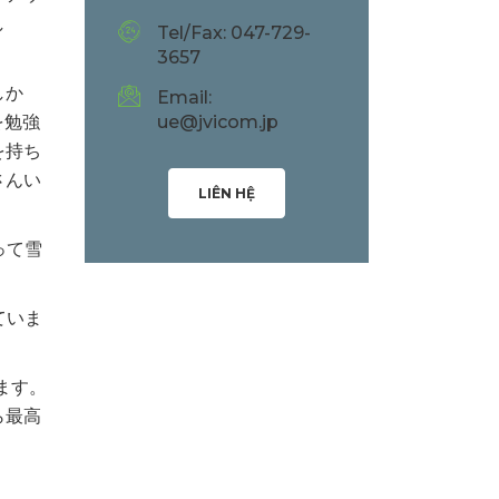
し
Tel/Fax: 047-729-
3657
しか
Email:
を勉強
ue@jvicom.jp
を持ち
さんい
LIÊN HỆ
って雪
。
ていま
ます。
ら最高